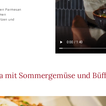
den Parmesan
rmen
etzen und
da mit Sommergemüse und Büff