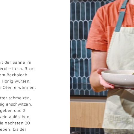
it der Sahne im
erolle in ca. 3 cm
nem Backblech
d Honig würzen.
im Ofen erwärmen.
tter schmelzen,
sig anschwitzen.
ugeben und 2
wein ablöschen
Die nächsten 20
eben, bis der