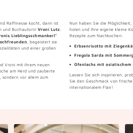
d Raffinesse kocht, dann ist
Nun haben Sie die Möglichkeit,
in und Buchautorin
Vroni Lutz
.
holen und Ihre eigene kleine Kü
ronis Lieblingsschmankerl“
Rezepte zum Nachkochen:
ochfreunden
, begeistert sie
Erbsenrisotto mit Ziegenkä
ezialitäten und einer großen
Fregola Sarda mit Sommer
Ofenlachs mit asiatischem
d Vroni mit ihrem neuen
küche am Herd und zauberte
Lassen Sie sich inspirieren, pr
n, sondern vor allem zum
Sie den Geschmack von frisch
internationalem Flair!