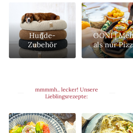
Hunde-
OONI | Meh
Zubehör
als nur Piz
mmmmh.. lecker! Unsere
Lieblingsrezepte: