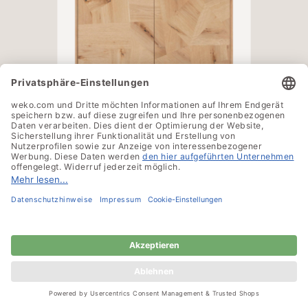
Roomio No. 2002 Highboard,
Art. 200512010
749,-