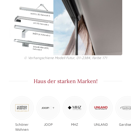
Vorhangschiene Modell Futur, 01-2384, Farbe 171
Haus der starken Marken!
Schöner
JOOP
MHZ
UNLAND
Gardise
Wohnen