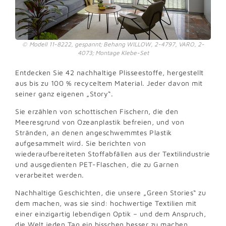
Modell 11-8222, gespannt; Behang WILLOW, 2-4797, VARO, 2-
4073; Montage Klebe-Set
Entdecken Sie 42 nachhaltige Plisseestoffe, hergestellt
aus bis zu 100 % recyceltem Material. Jeder davon mit
seiner ganz eigenen „Story“.
Sie erzählen von schottischen Fischern, die den
Meeresgrund von Ozeanplastik befreien, und von
Stränden, an denen angeschwemmtes Plastik
aufgesammelt wird. Sie berichten von
wiederaufbereiteten Stoffabfällen aus der Textilindustrie
und ausgedienten PET-Flaschen, die zu Garnen
verarbeitet werden.
Nachhaltige Geschichten, die unsere „Green Stories“ zu
dem machen, was sie sind: hochwertige Textilien mit
einer einzigartig lebendigen Optik – und dem Anspruch,
die Welt jeden Tag ein bisschen besser zu machen.