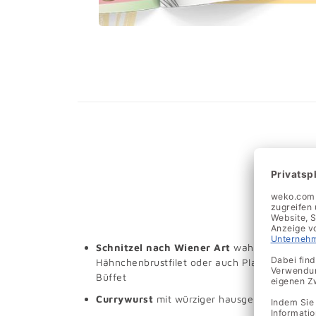
Schnitzel nach Wiener Art
wahlweise von d
Hähnchenbrustfilet oder auch Plant Based mi
Büffet
Currywurst
mit würziger hausgemachter Cur