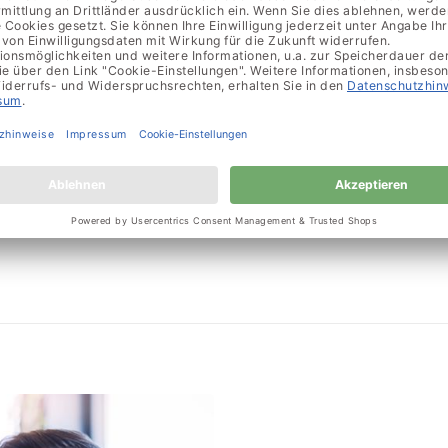
n Augen zubereitet
nderem an:
Pasta mit
ts, Wiener Würstl oder ein