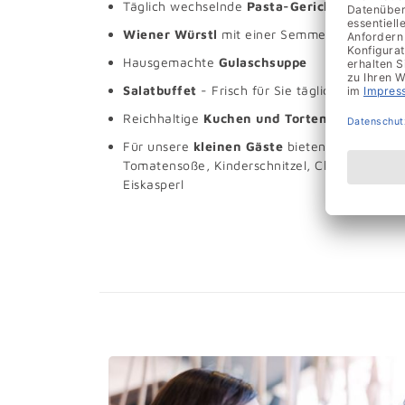
Täglich wechselnde
Pasta-Gerichte
vor Ihre
Wiener Würstl
mit einer Semmel & Senf
Hausgemachte
Gulaschsuppe
Salatbuffet
-
Frisch für Sie täglich zubereitet
Reichhaltige
Kuchen und Tortenauswahl
Für unsere
kleinen Gäste
bieten wir unter a
Tomatensoße, Kinderschnitzel, Chicken Nugge
Eiskasperl