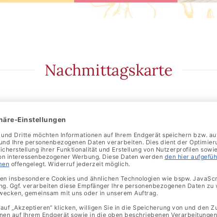
Nachmittagskarte
ab ca. 14.00 Uhr bis 16.30 Uhr
er Schweinelende, vom
t Pommes frites oder Salat vom
rysoße und Pommes frites